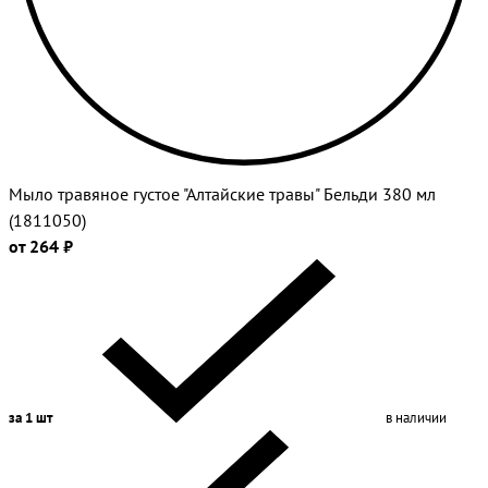
Мыло травяное густое "Алтайские травы" Бельди 380 мл
(1811050)
от 264 ₽
за 1 шт
в наличии