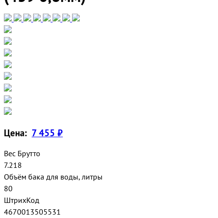
Цена:
7 455 ₽
Вес Брутто
7.218
Объём бака для воды, литры
80
ШтрихКод
4670013505531