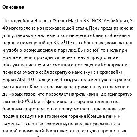
Описание
Печь для бани Эверест "Steam Master 38 INOX" Амфиболит, S-
40 изготовлена из нержавеющей стали. Печь предназначена
для установки в частные и коммерческие бани с объёмами
парных помещений до 38 м³.Печь в облицовке, компактная
и удобно размещаемая в парилке. Выносной тоннель при
монтаже печи проводится через стену и предполагает
обслуживание печи из смежного помещения.Конструкция
печи включает в себя закрытую каменку из нержавейки
марки AISI-430 толщиной 4 мм, расположенную в верхней
части топки. Каменка размещена прямо на пути пламени и
дымовых газов, что позволяет нагреть камни до температур
свыше 600°C.Для эффективного сгорания топлива по
боковым сторонам топки предусмотрены два канала для
подачи воздуха на вторичное горение.Крышка печи и
каменка – съёмные элементы, позволяют ухаживать за
топкой и каменкой. В крышке топки есть два прочистных