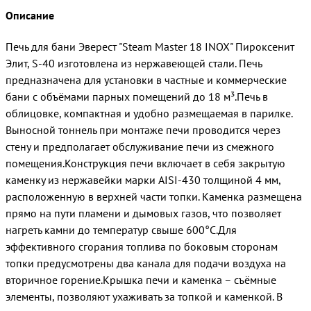
Описание
Печь для бани Эверест "Steam Master 18 INOX" Пироксенит
Элит, S-40 изготовлена из нержавеющей стали. Печь
предназначена для установки в частные и коммерческие
бани с объёмами парных помещений до 18 м³.Печь в
облицовке, компактная и удобно размещаемая в парилке.
Выносной тоннель при монтаже печи проводится через
стену и предполагает обслуживание печи из смежного
помещения.Конструкция печи включает в себя закрытую
каменку из нержавейки марки AISI-430 толщиной 4 мм,
расположенную в верхней части топки. Каменка размещена
прямо на пути пламени и дымовых газов, что позволяет
нагреть камни до температур свыше 600°C.Для
эффективного сгорания топлива по боковым сторонам
топки предусмотрены два канала для подачи воздуха на
вторичное горение.Крышка печи и каменка – съёмные
элементы, позволяют ухаживать за топкой и каменкой. В