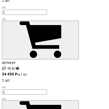
1 шт.
артикул
ДТ-4) б/�
34 450 ₽
за 1 шт
1 шт.