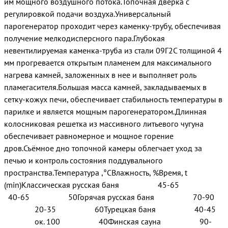
им мощного воздушного потока.Топочная дверка с
регулировкой подачи воздуха.Универсальный
парогенератор проходит через каменку-трубу, обеспечивая
получение мелкодисперсного пара.Глубокая
невентилируемая каменка-труба из стали 09Г2С толщиной 4
мм прогревается открытым пламенем для максимального
нагрева камней, заложенных в нее и выполняет роль
пламегасителя.Большая масса камней, закладываемых в
сетку-кожух печи, обеспечивает стабильность температуры в
парилке и является мощным парогенератором.Длинная
колосниковая решетка из массивного литьевого чугуна
обеспечивает равномерное и мощное горение
дров.Съёмное дно топочной камеры облегчает уход за
печью и контроль состояния поддувального
пространства.Температура ,°СВлажность, %Время, t
(min)Классическая русская баня 45-65
40-65 50Горячая русская баня 70-90
20-35 60Турецкая баня 40-45
ок. 100 40Финская сауна 90-