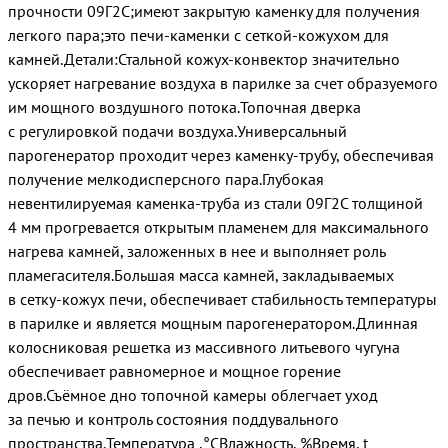
прочности 09Г2С;имеют закрытую каменку для получения
легкого пара;это печи-каменки с сеткой-кожухом для
камней.Детали:Стальной кожух-конвектор значительно
ускоряет нагревание воздуха в парилке за счет образуемого
им мощного воздушного потока.Топочная дверка
с регулировкой подачи воздуха.Универсальный
парогенератор проходит через каменку-трубу, обеспечивая
получение мелкодисперсного пара.Глубокая
невентилируемая каменка-труба из стали 09Г2С толщиной
4 мм прогревается открытым пламенем для максимального
нагрева камней, заложенных в нее и выполняет роль
пламегасителя.Большая масса камней, закладываемых
в сетку-кожух печи, обеспечивает стабильность температуры
в парилке и является мощным парогенератором.Длинная
колосниковая решетка из массивного литьевого чугуна
обеспечивает равномерное и мощное горение
дров.Съёмное дно топочной камеры облегчает уход
за печью и контроль состояния поддувального
пространства.Температура ,°СВлажность, %Время, t