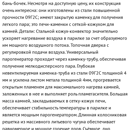
бань-бочек. Несмотря на доступную цену, их конструкция
очень интересна: они изготовлены из стали повышенной
прочности 09Г2С; имеют закрытую каменку для получения
легкого пара; это печи-каменки с сеткой-кожухом для
камней. Детали: Стальной кожух-конвектор значительно
ускоряет нагревание воздуха в парилке за счет образуемого
им мощного воздушного потока. Топочная дверка с
регулировкой подачи воздуха. Универсальный
парогенератор проходит через каменку-трубу, обеспечивая
получение мелкодисперсного пара. Глубокая
невентилируемая каменка-труба из стали 09Г2С толщиной 4
мм и усилена листом метала толщиной 4мм, прогревается
открытым пламенем для максимального нагрева камней,
заложенных в нее и выполняет роль пламегасителя. Большая
масса камней, закладываемых в сетку-кожух печи,
обеспечивает стабильность температуры в парилке и
является мощным парогенератором. Длинная колосниковая
решетка из массивного литьевого чугуна обеспечивает
равномерное и мощное горение дров. Съёмное дно