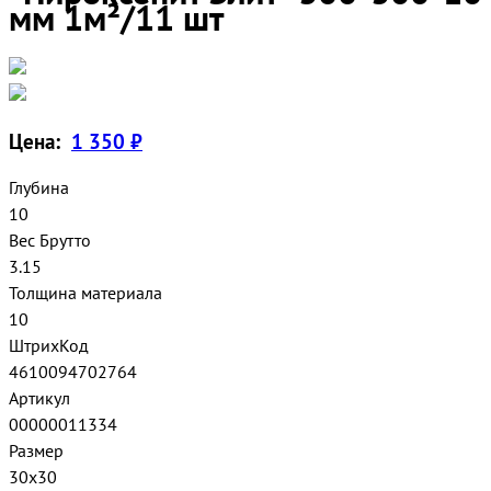
мм 1м²/11 шт
Цена:
1 350 ₽
Глубина
10
Вес Брутто
3.15
Толщина материала
10
ШтрихКод
4610094702764
Артикул
00000011334
Размер
30x30