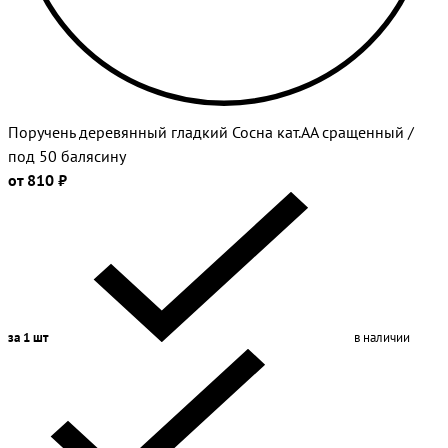
Поручень деревянный гладкий Сосна кат.АА сращенный /
под 50 балясину
от 810 ₽
за 1 шт
в наличии