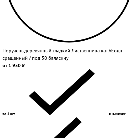
Поручень деревянный гладкий Лиственница кат.АЕодн
сращенный / под 50 балясину
от 1 950 ₽
за 1 шт
в наличии