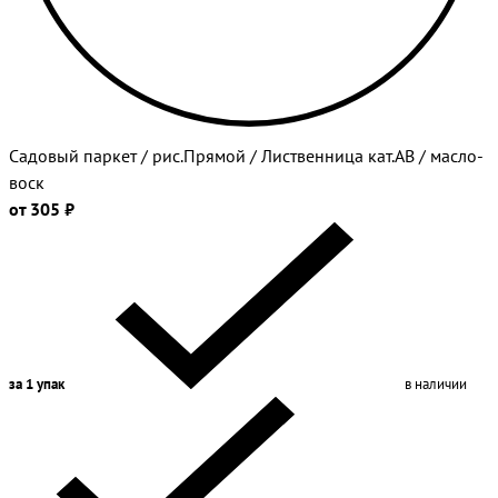
Садовый паркет / рис.Прямой / Лиственница кат.АВ / масло-
воск
от 305 ₽
за 1 упак
в наличии