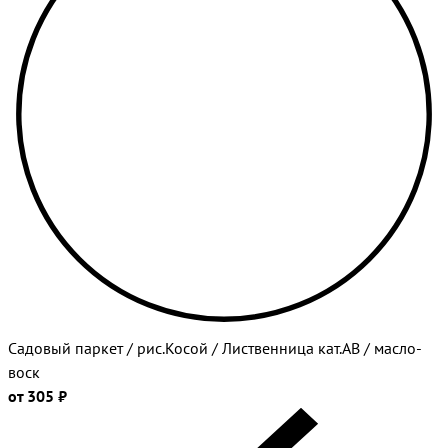
Садовый паркет / рис.Косой / Лиственница кат.АВ / масло-
воск
от 305 ₽