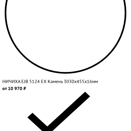
НИЧИХА EJB 5124 EX Камень 3030х455х16мм
от 10 970 ₽