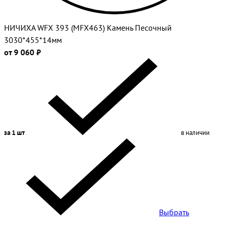
НИЧИХА WFX 393 (MFX463) Камень Песочный
3030*455*14мм
от 9 060 ₽
за 1 шт
в наличии
Выбрать