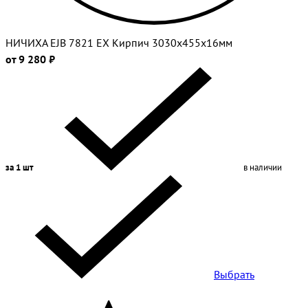
НИЧИХА EJB 7821 EX Кирпич 3030х455х16мм
от 9 280 ₽
за 1 шт
в наличии
Выбрать