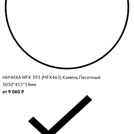
НИЧИХА WFX 393 (MFX463) Камень Песочный
3030*455*14мм
от 9 060 ₽