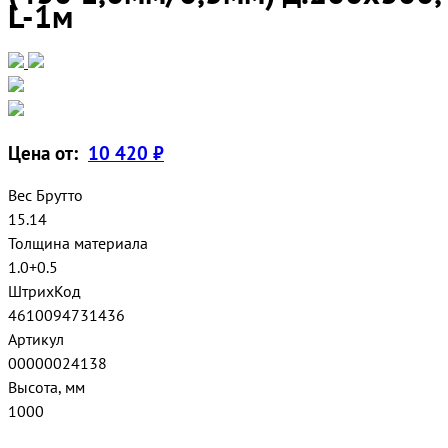
L-1м
Цена от:
10 420 ₽
Вес Брутто
15.14
Толщина материала
1.0+0.5
ШтрихКод
4610094731436
Артикул
00000024138
Высота, мм
1000