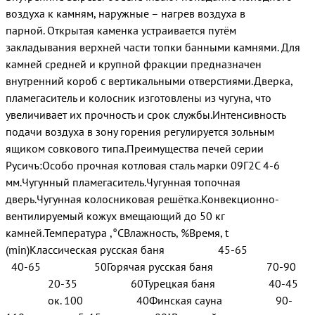
воздуха к камням, наружные – нагрев воздуха в
парной. Открытая каменка устраивается путём
закладывания верхней части топки банными камнями. Для
камней средней и крупной фракции предназначен
внутренний короб с вертикальными отверстиями.Дверка,
пламегаситель и колосник изготовлены из чугуна, что
увеличивает их прочность и срок службы.Интенсивность
подачи воздуха в зону горения регулируется зольным
ящиком совкового типа.Преимущества печей серии
Русичъ:Особо прочная котловая сталь марки 09Г2С 4-6
мм.Чугунный пламегаситель.Чугунная топочная
дверь.Чугунная колосниковая решётка.Конвекционно-
вентилируемый кожух вмещающий до 50 кг
камней.Температура ,°СВлажность, %Время, t
(min)Классическая русская баня 45-65
40-65 50Горячая русская баня 70-90
20-35 60Турецкая баня 40-45
ок. 100 40Финская сауна 90-